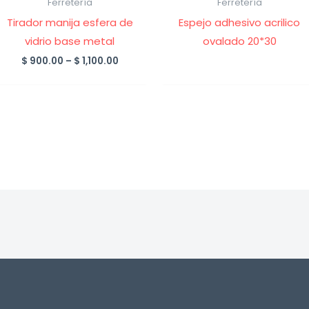
Ferretería
Ferretería
Tirador manija esfera de
Espejo adhesivo acrilico
vidrio base metal
ovalado 20*30
Price
$
900.00
–
$
1,100.00
range:
$ 900.00
through
$ 1,100.00