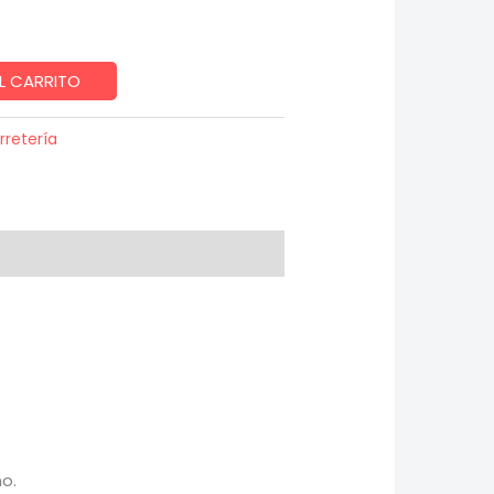
L CARRITO
rretería
o.