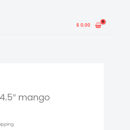
$
0.00
i 4.5″ mango
hipping