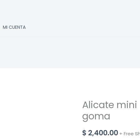
MI CUENTA
Alicate min
goma
$
2,400.00
+ Free S