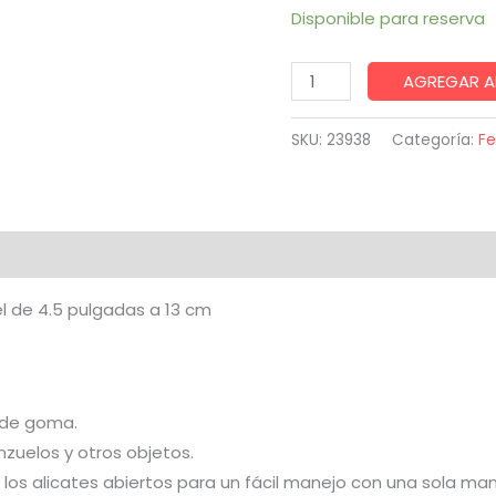
Disponible para reserva
Alicate
AGREGAR A
mini
4.5"
SKU:
23938
Categoría:
Fe
mango
goma
cantidad
el de 4.5 pulgadas a 13 cm
 de goma.
nzuelos y otros objetos.
os alicates abiertos para un fácil manejo con una sola man