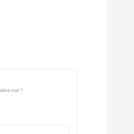
cados con
*