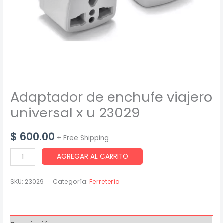
Adaptador de enchufe viajero
universal x u 23029
$
600.00
+ Free Shipping
Adaptador
AGREGAR AL CARRITO
de
enchufe
SKU:
23029
Categoría:
Ferretería
viajero
universal
x