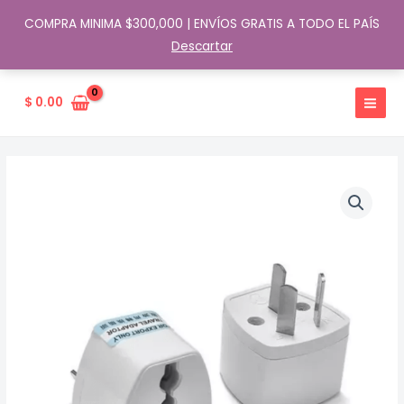
COMPRA MINIMA $300,000 | ENVÍOS GRATIS A TODO EL PAÍS
Descartar
Ir
al
$
0.00
contenido