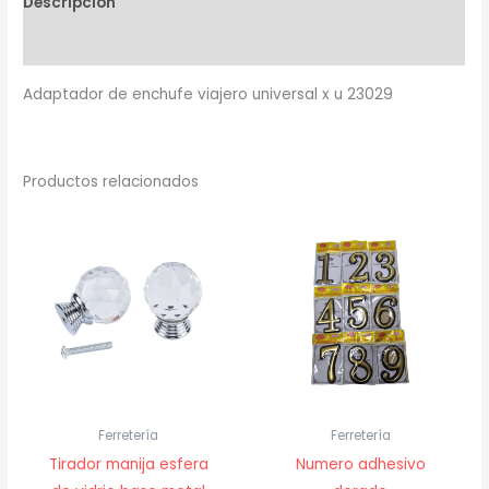
Descripción
u
23029
Valoraciones (0)
cantidad
Adaptador de enchufe viajero universal x u 23029
Productos relacionados
Ferretería
Ferretería
Tirador manija esfera
Numero adhesivo