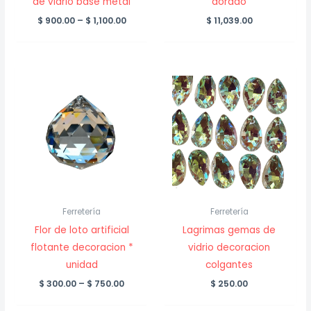
de vidrio base metal
dorado
Price
$
900.00
–
$
1,100.00
$
11,039.00
range:
$ 900.00
through
$ 1,100.00
Ferretería
Ferretería
Flor de loto artificial
Lagrimas gemas de
flotante decoracion *
vidrio decoracion
unidad
colgantes
Price
$
300.00
–
$
750.00
$
250.00
range:
$ 300.00