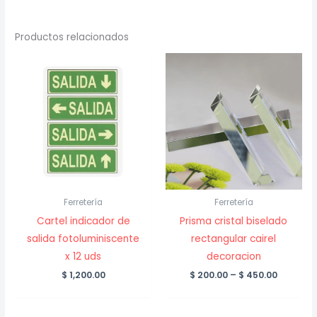
Productos relacionados
Ferretería
Ferretería
Cartel indicador de
Prisma cristal biselado
salida fotoluminiscente
rectangular cairel
x 12 uds
decoracion
Price
$
1,200.00
$
200.00
–
$
450.00
range:
$ 200.00
throug