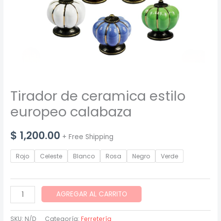
Tirador de ceramica estilo
europeo calabaza
$
1,200.00
+ Free Shipping
Rojo
Celeste
Blanco
Rosa
Negro
Verde
Tirador
AGREGAR AL CARRITO
de
ceramica
SKU:
N/D
Categoría:
Ferretería