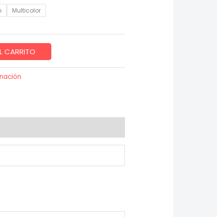
o
Multicolor
L CARRITO
inación