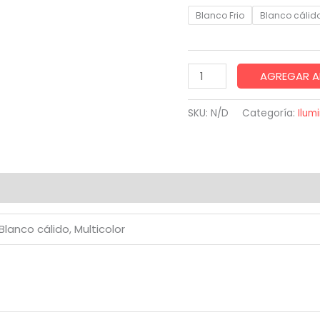
Blanco Frio
Blanco cálid
Tira
AGREGAR A
de
luz
SKU:
N/D
Categoría:
Ilum
tipo
arroz
50M
con
iones (0)
enchufe
cantidad
 Blanco cálido, Multicolor