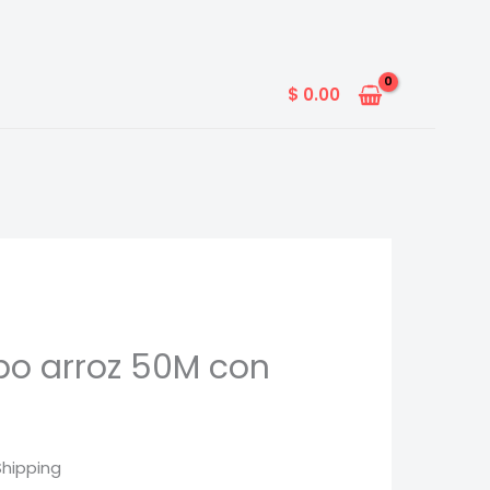
$
0.00
tipo arroz 50M con
Shipping