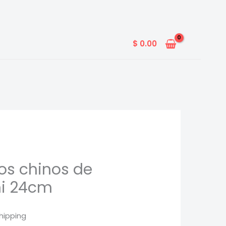
$
0.00
tos chinos de
i 24cm
hipping