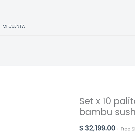
MI CUENTA
Set x 10 pali
bambu sush
$
32,199.00
+ Free S