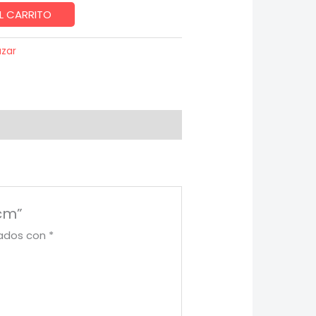
L CARRITO
zar
4cm”
cados con
*