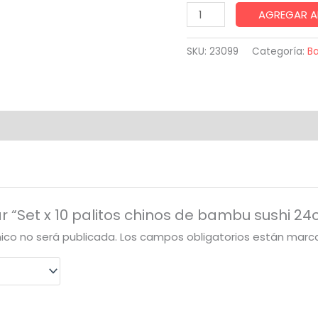
Set
AGREGAR A
x
10
SKU:
23099
Categoría:
Ba
palitos
chinos
de
bambu
sushi
24cm
cantidad
ar “Set x 10 palitos chinos de bambu sushi 2
nico no será publicada.
Los campos obligatorios están mar