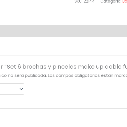
SKU:
22144
Categoría:
Ba
ar “Set 6 brochas y pinceles make up doble f
nico no será publicada.
Los campos obligatorios están mar