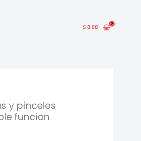
$
0.00
s y pinceles
le funcion