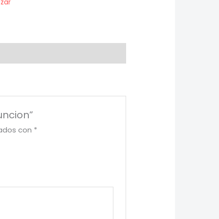
zar
uncion”
cados con
*