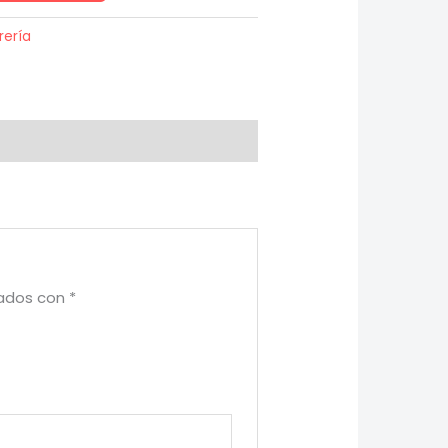
rería
cados con
*