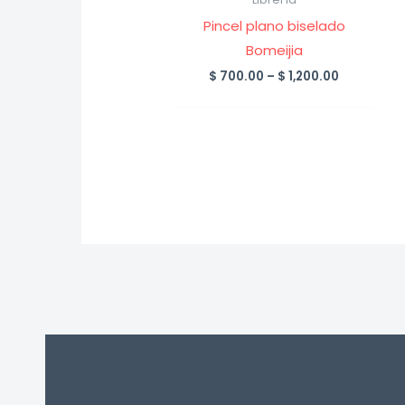
Pincel plano biselado
Bomeijia
Price
$
700.00
–
$
1,200.00
range:
$ 700.00
through
$ 1,200.00