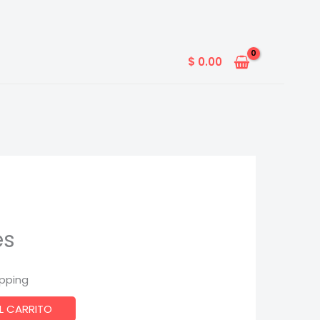
$
0.00
es
ipping
L CARRITO