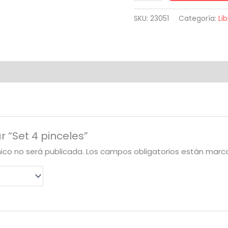
4
pinceles
SKU:
23051
Categoría:
Lib
cantidad
r “Set 4 pinceles”
nico no será publicada.
Los campos obligatorios están mar