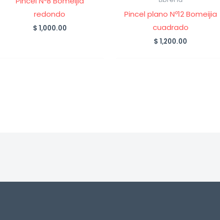
Pincel Nº8 Bomeijia
redondo
Pincel plano Nº12 Bomeijia
cuadrado
$
1,000.00
$
1,200.00