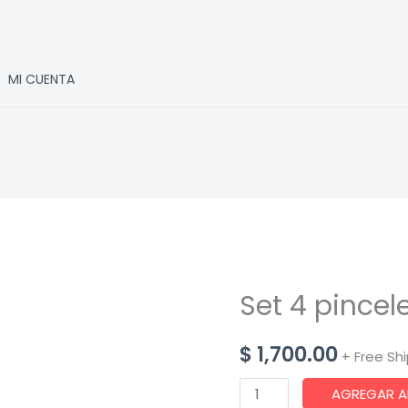
MI CUENTA
Set 4 pincel
$
1,700.00
+ Free Sh
Set
AGREGAR A