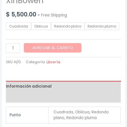
XinBowen
$
5,500.00
+ Free Shipping
Cuadrada
Oblicua
Redondo plano
Redondo pluma
Set
AGREGAR AL CARRITO
12
pinceles
SKU:
N/D
Categoría:
Librería
varilla
larga
XinBowen
Información adicional
cantidad
Valoraciones (0)
Cuadrada, Oblicua, Redondo
Punta
plano, Redondo pluma