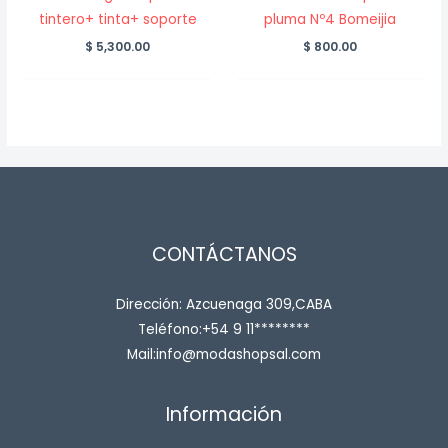
tintero+ tinta+ soporte
pluma Nº4 Bomeijia
$
5,300.00
$
800.00
CONTÁCTANOS
Dirección: Azcuenaga 309,CABA
Teléfono:+54 9 11********
Mail:info@modashopsal.com
Información