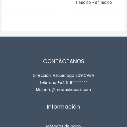
Price
$
900.00
–
$
1,100.00
range:
$ 900.00
throug
$ 1,100.0
CONTÁCTANOS
Dirección: Azcuenaga 309,CABA
Teléfono:+54 9 11********
Mail:info@modashopsal.com
Información
Métodos de pago