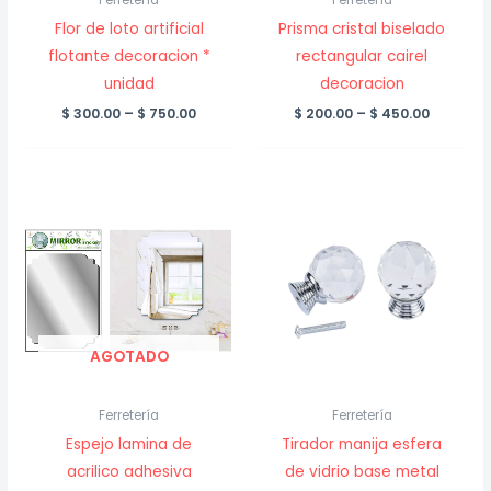
Flor de loto artificial
Prisma cristal biselado
flotante decoracion *
rectangular cairel
unidad
decoracion
Price
Price
$
300.00
–
$
750.00
$
200.00
–
$
450.00
range:
range:
$ 300.00
$ 200.00
through
throug
$ 750.00
$ 450.00
AGOTADO
Ferretería
Ferretería
Espejo lamina de
Tirador manija esfera
acrilico adhesiva
de vidrio base metal