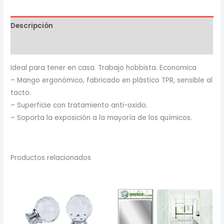
mango
de
Descripción
goma
8"
Valoraciones (0)
horusdy
Ideal para tener en casa. Trabajo hobbista. Economica
cantidad
– Mango ergonómico, fabricado en plástico TPR, sensible al
tacto.
– Superficie con tratamiento anti-oxido.
– Soporta la exposición a la mayoría de los químicos.
Productos relacionados