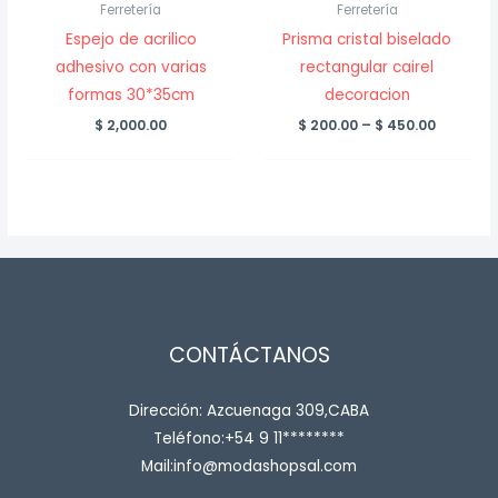
Ferretería
Ferretería
Espejo de acrilico
Prisma cristal biselado
adhesivo con varias
rectangular cairel
formas 30*35cm
decoracion
Price
$
2,000.00
$
200.00
–
$
450.00
range:
$ 200.00
throug
$ 450.00
CONTÁCTANOS
Dirección: Azcuenaga 309,CABA
Teléfono:+54 9 11********
Mail:info@modashopsal.com