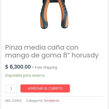
Pinza media caña con
mango de goma 8″ horusdy
$
6,300.00
+ Free Shipping
Disponible para reserva
Pinza
AGREGAR AL CARRITO
media
caña
SKU:
23404
Categoría:
Ferretería
con