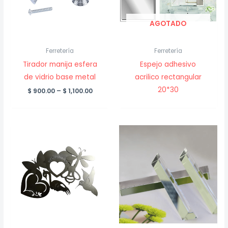
AGOTADO
Ferretería
Ferretería
Tirador manija esfera
Espejo adhesivo
de vidrio base metal
acrilico rectangular
20*30
Price
$
900.00
–
$
1,100.00
range:
$ 900.00
through
$ 1,100.00