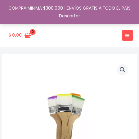
COMPRA MINIMA $300,000 | ENVÍOS GRATIS A TODO EL PAÍS
Descartar
Ir
al
$
0.00
contenido