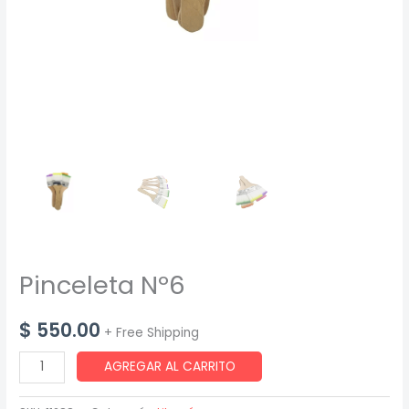
Pinceleta Nº6
$
550.00
+ Free Shipping
Pinceleta
AGREGAR AL CARRITO
Nº6
cantidad