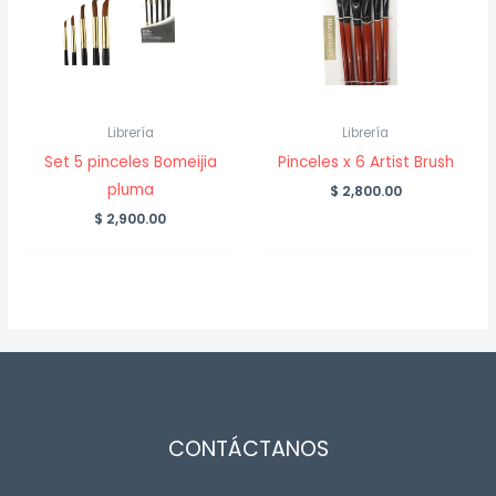
Librería
Librería
Set 5 pinceles Bomeijia
Pinceles x 6 Artist Brush
pluma
$
2,800.00
$
2,900.00
CONTÁCTANOS