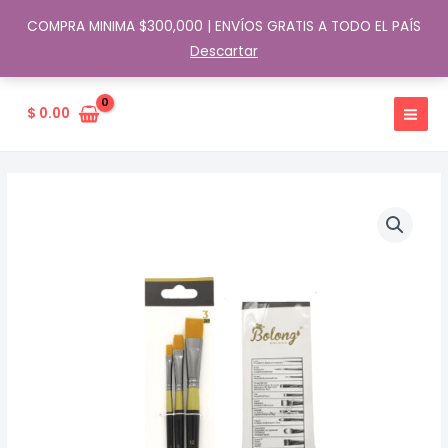
COMPRA MINIMA $300,000 | ENVÍOS GRATIS A TODO EL PAÍS
Descartar
Ir
al
$
0.00
contenido