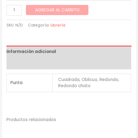
Pinceles
AGREGAR AL CARRITO
0,
6,
SKU:
N/D
Categoría:
Librería
12
profesional
cantidad
Información adicional
Valoraciones (0)
Cuadrada, Oblicuo, Redondo,
Punta
Redondo chato
Productos relacionados