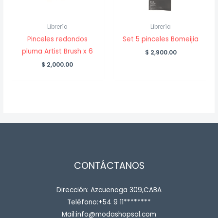
Librería
Librería
Pinceles redondos
Set 5 pinceles Bomeijia
pluma Artist Brush x 6
$
2,900.00
$
2,000.00
CONTÁCTANOS
Dirección: Azcuenaga 309,CABA
Teléfono:+54 9 11********
Mail:info@modashopsal.com