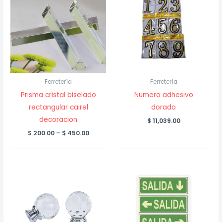
Ferretería
Ferretería
Prisma cristal biselado
Numero adhesivo
rectangular cairel
dorado
decoracion
$
11,039.00
Price
$
200.00
–
$
450.00
range:
$ 200.00
through
$ 450.00