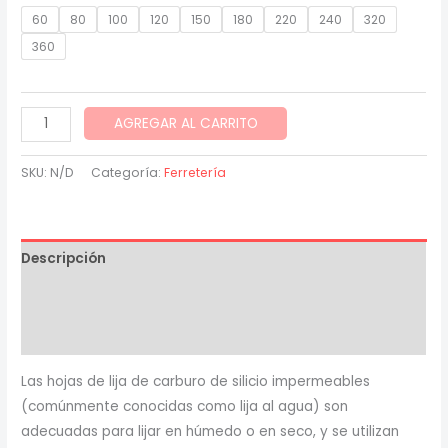
range:
60
80
100
120
150
180
220
240
320
$ 300.00
360
through
Papel
AGREGAR AL CARRITO
$ 400.00
de
lija
SKU:
N/D
Categoría:
Ferretería
para
madera
metal
Descripción
ceramica
impermeable
Información adicional
23*28
Valoraciones (0)
cantidad
Las hojas de lija de carburo de silicio impermeables
(comúnmente conocidas como lija al agua) son
adecuadas para lijar en húmedo o en seco, y se utilizan