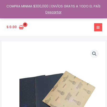
COMPRA MINIMA $300,000 | ENVÍOS GRATIS A TODO EL PAÍS
Descartar
Ir
al
$
0.00
contenido