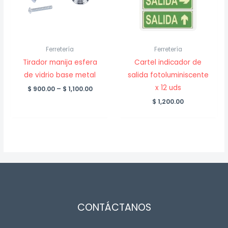
Ferretería
Ferretería
Tirador manija esfera
Cartel indicador de
de vidrio base metal
salida fotoluminiscente
x 12 uds
Price
$
900.00
–
$
1,100.00
range:
$
1,200.00
$ 900.00
through
$ 1,100.00
CONTÁCTANOS