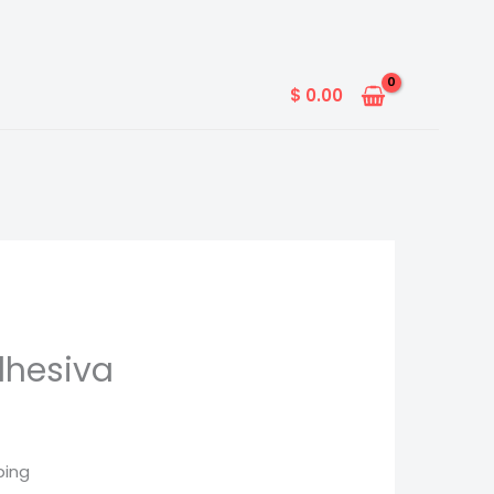
$
0.00
dhesiva
ping