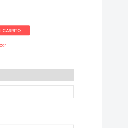
L CARRITO
zar