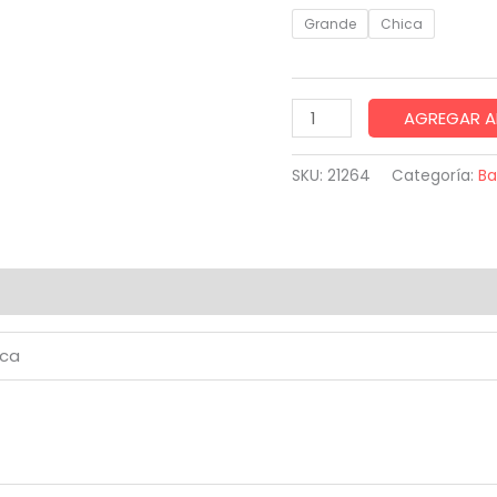
Grande
Chica
Mariquita
AGREGAR A
adhesiva
decorativa
SKU:
21264
Categoría:
Ba
cantidad
iones (0)
ica