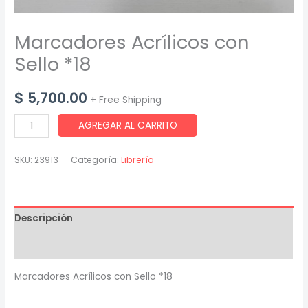
Marcadores Acrílicos con
Sello *18
$
5,700.00
+ Free Shipping
Marcadores
AGREGAR AL CARRITO
Acrílicos
con
SKU:
23913
Categoría:
Librería
Sello
*18
cantidad
Descripción
Valoraciones (0)
Marcadores Acrílicos con Sello *18