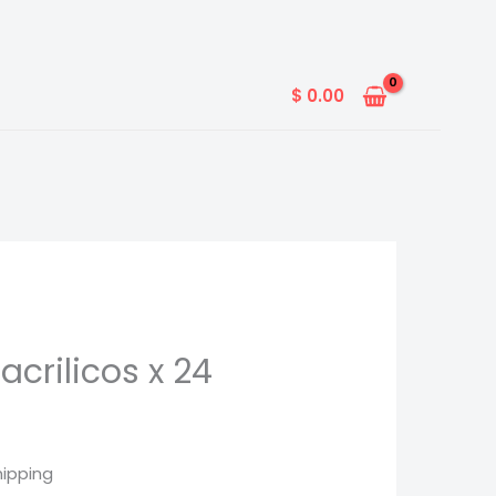
$
0.00
crilicos x 24
hipping