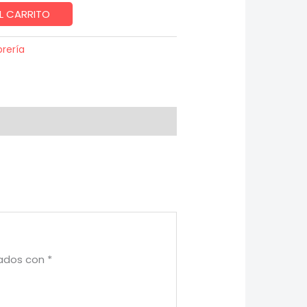
L CARRITO
brería
cados con
*