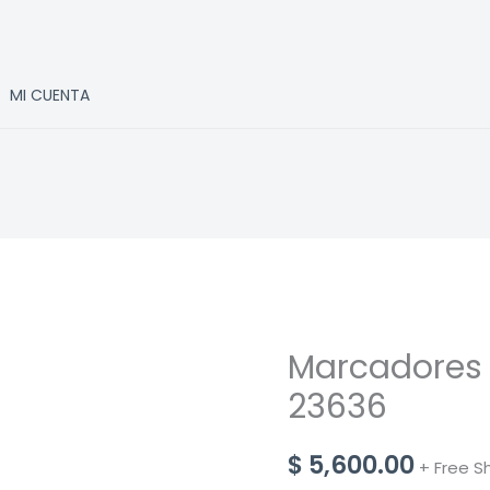
MI CUENTA
Marcadores a
23636
$
5,600.00
+ Free S