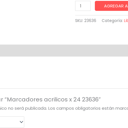
Marcadores
AGREGAR A
acrilicos
x
SKU:
23636
Categoría:
Li
24
23636
cantidad
ar “Marcadores acrilicos x 24 23636”
nico no será publicada.
Los campos obligatorios están mar