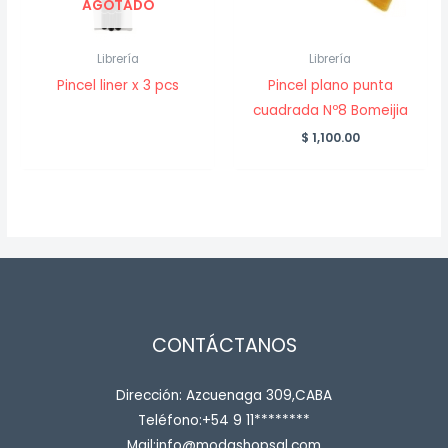
AGOTADO
Librería
Librería
Pincel liner x 3 pcs
Pincel plano punta
cuadrada Nº8 Bomeijia
$
1,100.00
CONTÁCTANOS
Dirección: Azcuenaga 309,CABA
Teléfono:+54 9 11********
Mail:info@modashopsal.com