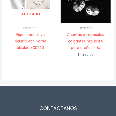
AGOTADO
Ferretería
Ferretería
Espejo adhesivo
Cuentas atrapasoles
acrilico con borde
colgantes repuesto
biselado 30*40
para arañas 50U
$
1,379.00
CONTÁCTANOS