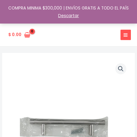
COMPRA MINIMA $300,000 | ENVÍOS GRATIS A TODO EL PAÍS
Descartar
Ir
al
$
0.00
contenido