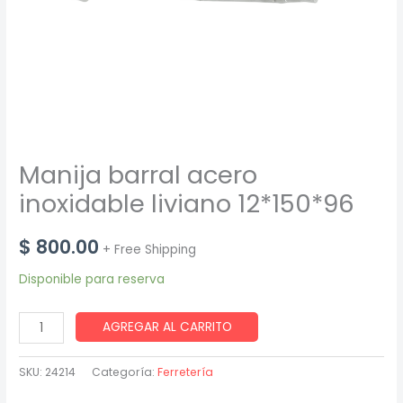
Manija barral acero
inoxidable liviano 12*150*96
$
800.00
+ Free Shipping
Disponible para reserva
Manija
AGREGAR AL CARRITO
barral
acero
SKU:
24214
Categoría:
Ferretería
inoxidable