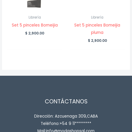
Librería
Librería
Set 5 pinceles Bomeijia
Set 5 pinceles Bomeijia
pluma
$
2,900.00
$
2,900.00
CONTÁCTANOS
Dirección: Azcuenaga 309,CABA
Teléfono:+54 9 11********
Mail:info@modashopsal.com