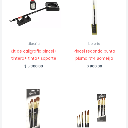
Librería
Librería
Kit de caligrafia pincel+
Pincel redondo punta
tintero+ tinta+ soporte
pluma Nº4 Bomeijia
$
5,300.00
$
800.00