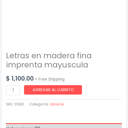
Letras en madera fina
imprenta mayuscula
$
1,100.00
+ Free Shipping
Letras
AGREGAR AL CARRITO
en
madera
SKU:
21260
Categoría:
Librería
fina
imprenta
mayuscula