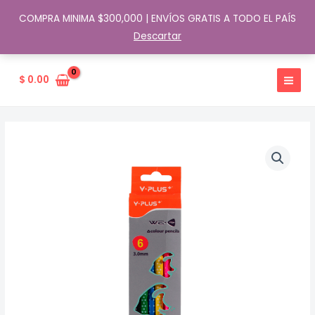
COMPRA MINIMA $300,000 | ENVÍOS GRATIS A TODO EL PAÍS
Descartar
Ir
al
$
0.00
contenido