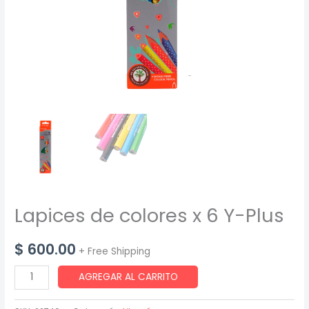
Lapices de colores x 6 Y-Plus
$
600.00
+ Free Shipping
Lapices
AGREGAR AL CARRITO
de
colores