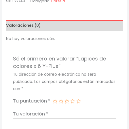
SKU:
22749
Categoría:
Librería
x
6
Y-
Valoraciones (0)
Plus
cantidad
No hay valoraciones aún.
Sé el primero en valorar “Lapices de
colores x 6 Y-Plus”
Tu dirección de correo electrónico no será
publicada.
Los campos obligatorios están marcados
con
*
Tu puntuación
*
Tu valoración
*