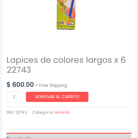
Lapices de colores largos x 6
22743
$
600.00
+ Free Shipping
Lapices
AGREGAR AL CARRITO
de
colores
SKU:
22743
Categoría:
Librería
largos
x
6