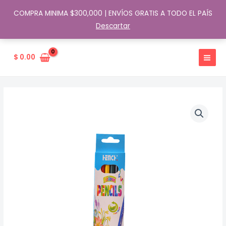
COMPRA MINIMA $300,000 | ENVÍOS GRATIS A TODO EL PAÍS
Descartar
Ir
al
$
0.00
contenido