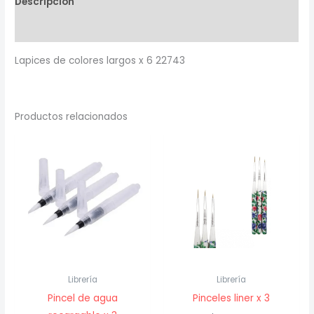
Descripción
22743
cantidad
Valoraciones (0)
Lapices de colores largos x 6 22743
Productos relacionados
Librería
Librería
Pincel de agua
Pinceles liner x 3