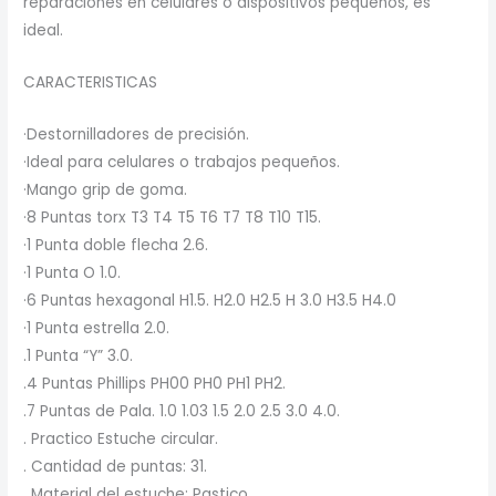
reparaciones en celulares o dispositivos pequeños, es
ideal.
CARACTERISTICAS
·Destornilladores de precisión.
·Ideal para celulares o trabajos pequeños.
·Mango grip de goma.
·8 Puntas torx T3 T4 T5 T6 T7 T8 T10 T15.
·1 Punta doble flecha 2.6.
·1 Punta O 1.0.
·6 Puntas hexagonal H1.5. H2.0 H2.5 H 3.0 H3.5 H4.0
·1 Punta estrella 2.0.
.1 Punta “Y” 3.0.
.4 Puntas Phillips PH00 PH0 PH1 PH2.
.7 Puntas de Pala. 1.0 1.03 1.5 2.0 2.5 3.0 4.0.
. Practico Estuche circular.
. Cantidad de puntas: 31.
. Material del estuche: Pastico.