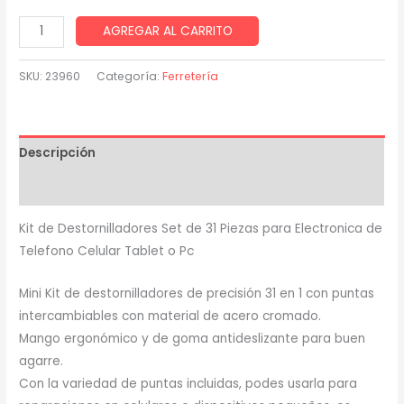
Kit
AGREGAR AL CARRITO
31
destornilladores
SKU:
23960
Categoría:
Ferretería
para
electronica
celular
Descripción
tablet
pc
Valoraciones (0)
cantidad
Kit de Destornilladores Set de 31 Piezas para Electronica de
Telefono Celular Tablet o Pc
Mini Kit de destornilladores de precisión 31 en 1 con puntas
intercambiables con material de acero cromado.
Mango ergonómico y de goma antideslizante para buen
agarre.
Con la variedad de puntas incluidas, podes usarla para