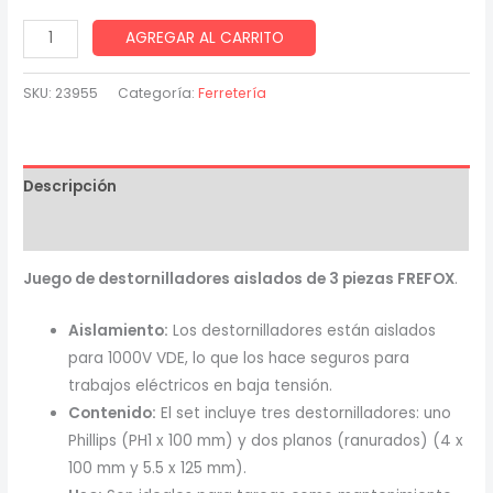
Juego
AGREGAR AL CARRITO
de
destornilladores
SKU:
23955
Categoría:
Ferretería
aislados
de
3
Descripción
piezas
FREFOX.
Valoraciones (0)
cantidad
Juego de destornilladores aislados de 3 piezas FREFOX
.
Aislamiento:
Los destornilladores están aislados
para 1000V VDE, lo que los hace seguros para
trabajos eléctricos en baja tensión.
Contenido:
El set incluye tres destornilladores: uno
Phillips (PH1 x 100 mm) y dos planos (ranurados) (4 x
100 mm y 5.5 x 125 mm).