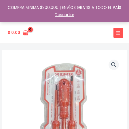
COMPRA MINIMA $300,000 | ENVÍOS GRATIS A TODO EL PAÍS
Descartar
Ir
al
$
0.00
contenido