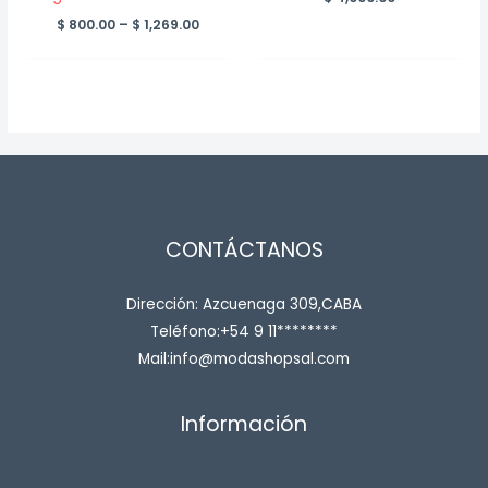
Price
$
800.00
–
$
1,269.00
range:
$ 800.00
through
$ 1,269.00
CONTÁCTANOS
Dirección: Azcuenaga 309,CABA
Teléfono:+54 9 11********
Mail:info@modashopsal.com
Información