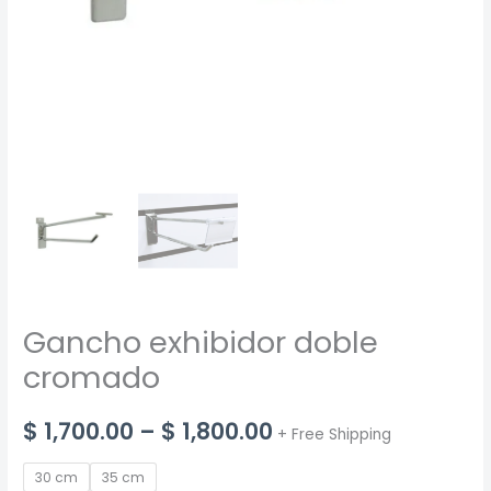
Gancho exhibidor doble
cromado
Price
$
1,700.00
–
$
1,800.00
+ Free Shipping
range:
30 cm
35 cm