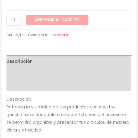
$ 1,700.00
through
Gancho
AGREGAR AL CARRITO
exhibidor
$ 1,800.00
doble
SKU:
N/D
Categoría:
Ferretería
cromado
cantidad
Descripción
Información adicional
Valoraciones (0)
Descripción:
Potencia la visibilidad de tus productos con nuestro
gancho exhibidor doble cromado! Este versátil accesorio
te permitirá organizar y presentar tus artículos de manera
clara y atractiva.