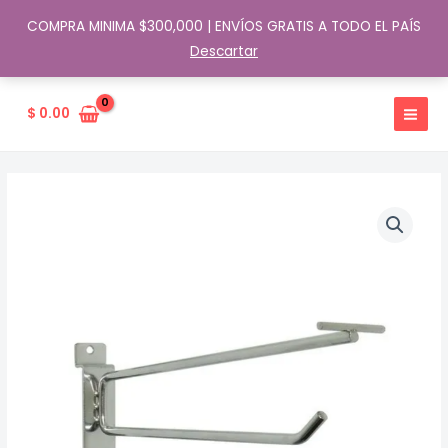
COMPRA MINIMA $300,000 | ENVÍOS GRATIS A TODO EL PAÍS
Descartar
Ir
al
$
0.00
contenido