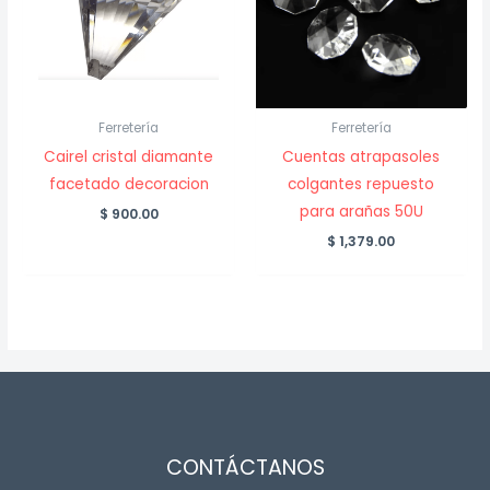
Ferretería
Ferretería
Cairel cristal diamante
Cuentas atrapasoles
facetado decoracion
colgantes repuesto
para arañas 50U
$
900.00
$
1,379.00
CONTÁCTANOS