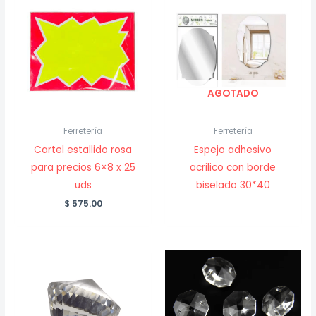
AGOTADO
Ferretería
Ferretería
Cartel estallido rosa
Espejo adhesivo
para precios 6×8 x 25
acrilico con borde
uds
biselado 30*40
$
575.00