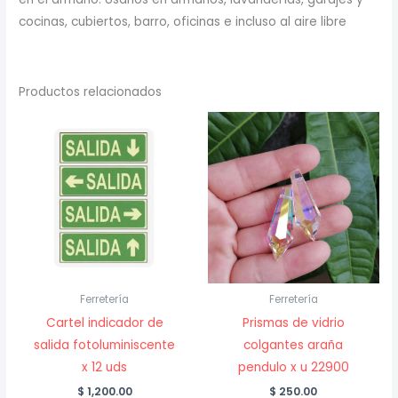
cocinas, cubiertos, barro, oficinas e incluso al aire libre
Productos relacionados
Ferretería
Ferretería
Cartel indicador de
Prismas de vidrio
salida fotoluminiscente
colgantes araña
x 12 uds
pendulo x u 22900
$
1,200.00
$
250.00