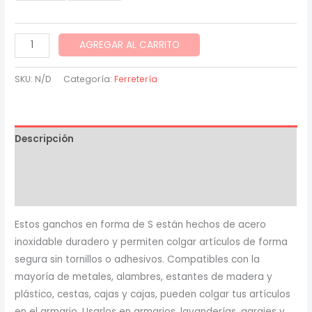
$ 1,800.00
through
Gancho
AGREGAR AL CARRITO
en
$ 2,400.00
forma
SKU:
N/D
Categoría:
Ferretería
de
S
acero
Descripción
inoxidable
x
Información adicional
10
Valoraciones (0)
uds
cantidad
Estos ganchos en forma de S están hechos de acero
inoxidable duradero y permiten colgar artículos de forma
segura sin tornillos o adhesivos. Compatibles con la
mayoría de metales, alambres, estantes de madera y
plástico, cestas, cajas y cajas, pueden colgar tus artículos
en el armario. Usarlos en armarios, lavanderías, garajes y