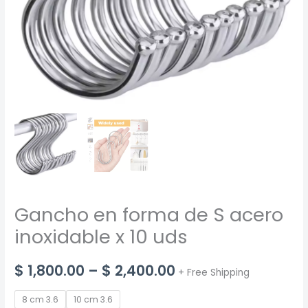
Gancho en forma de S acero
inoxidable x 10 uds
Price
$
1,800.00
–
$
2,400.00
+ Free Shipping
range:
8 cm 3.6
10 cm 3.6