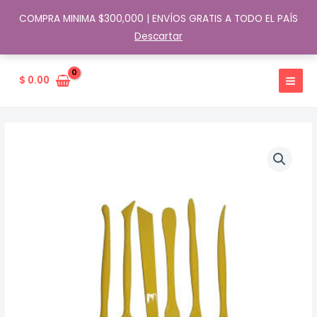
COMPRA MINIMA $300,000 | ENVÍOS GRATIS A TODO EL PAÍS
Descartar
Ir
al
$
0.00
contenido