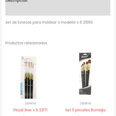
Descripción
modelar
x
Valoraciones (0)
6
set de Estecas para moldear o modelar x 6 21565
21565
cantidad
Productos relacionados
Librería
Librería
Pincel liner x 6 23171
Set 5 pinceles Bomeijia