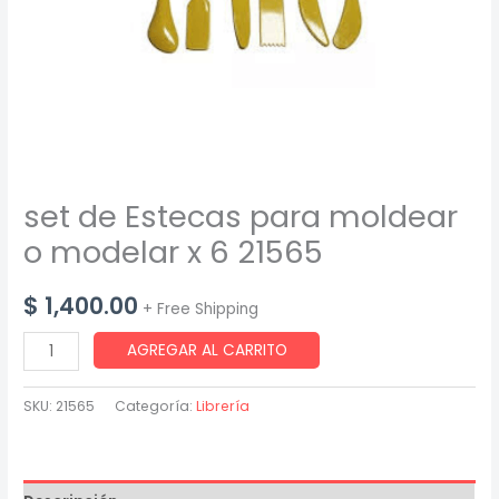
set de Estecas para moldear
o modelar x 6 21565
$
1,400.00
+ Free Shipping
set
AGREGAR AL CARRITO
de
Estecas
SKU:
21565
Categoría:
Librería
para
moldear
o