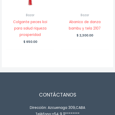
Bazar
Bazar
Colgante peces koi
Abanico de danza
para salud riqueza
bambu y tela 2107
prosperidad
$
2,300.00
$
650.00
CONTÁCTANOS
Dirección: Azcuenaga 309,CABA
Teléfono:+54 9 11********