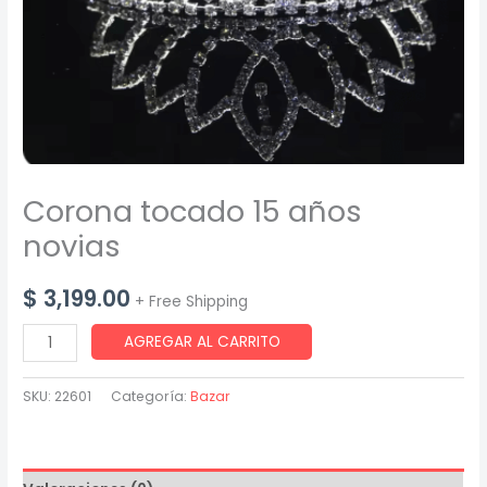
Corona tocado 15 años
novias
$
3,199.00
+ Free Shipping
Corona
AGREGAR AL CARRITO
tocado
15
SKU:
22601
Categoría:
Bazar
años
novias
cantidad