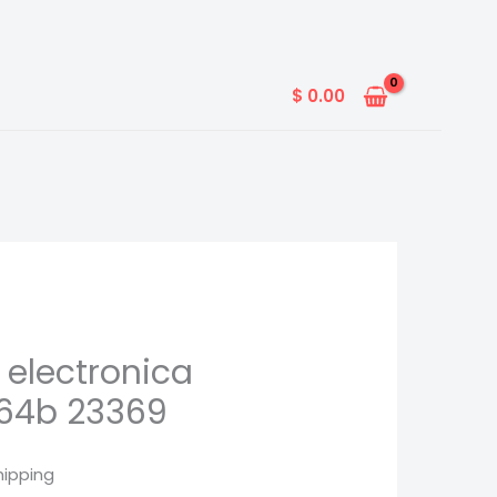
$
0.00
 electronica
64b 23369
hipping