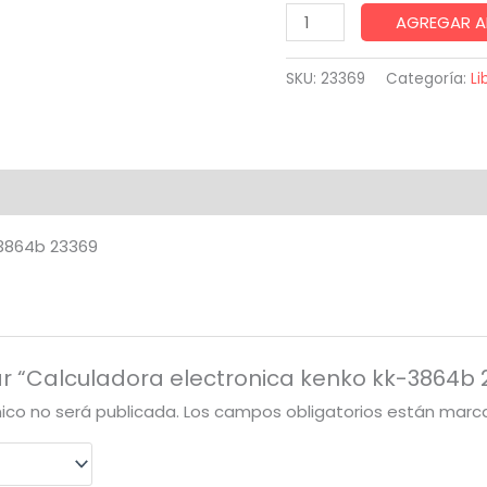
Calculadora
AGREGAR A
electronica
kenko
SKU:
23369
Categoría:
Li
kk-
3864b
23369
cantidad
-3864b 23369
ar “Calculadora electronica kenko kk-3864b 
nico no será publicada.
Los campos obligatorios están mar