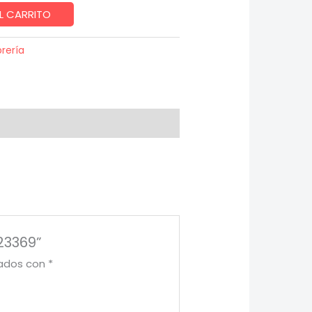
L CARRITO
brería
23369”
cados con
*