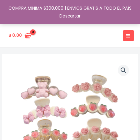
COMPRA MINIMA $300,000 | ENVÍOS GRATIS A TODO EL PAÍS
Descartar
Ir
al
$
0.00
contenido