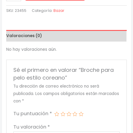
para
pelo
SKU:
23455
Categoría:
Bazar
estilo
coreano
cantidad
Valoraciones (0)
No hay valoraciones aún.
Sé el primero en valorar “Broche para
pelo estilo coreano”
Tu dirección de correo electrónico no será
publicada.
Los campos obligatorios están marcados
con
*
Tu puntuación
*
Tu valoración
*