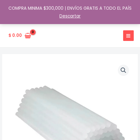
COMPRA MINIMA $300,000 | ENVÍOS GRATIS A TODO EL PAÍS
Descartar
Ir
al
$
0.00
contenido