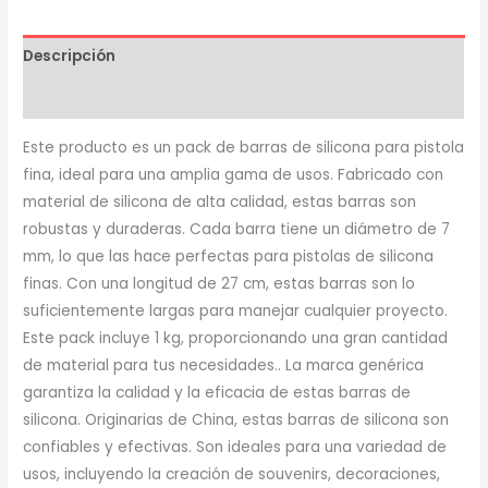
pistola
calor
Descripción
*
1kg
Valoraciones (0)
finito
Este producto es un pack de barras de silicona para pistola
7
fina, ideal para una amplia gama de usos. Fabricado con
mm
material de silicona de alta calidad, estas barras son
*27
robustas y duraderas. Cada barra tiene un diámetro de 7
cm
mm, lo que las hace perfectas para pistolas de silicona
cantidad
finas. Con una longitud de 27 cm, estas barras son lo
suficientemente largas para manejar cualquier proyecto.
Este pack incluye 1 kg, proporcionando una gran cantidad
de material para tus necesidades.. La marca genérica
garantiza la calidad y la eficacia de estas barras de
silicona. Originarias de China, estas barras de silicona son
confiables y efectivas. Son ideales para una variedad de
usos, incluyendo la creación de souvenirs, decoraciones,