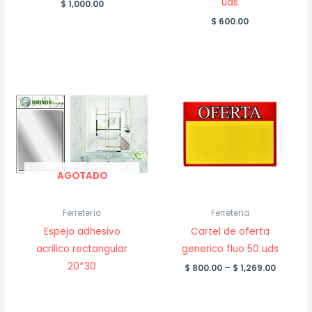
uds
$
1,000.00
$
600.00
AGOTADO
Ferretería
Ferretería
Espejo adhesivo
Cartel de oferta
acrilico rectangular
generico fluo 50 uds
20*30
Price
$
800.00
–
$
1,269.00
range:
$ 800.0
throug
$ 1,269.