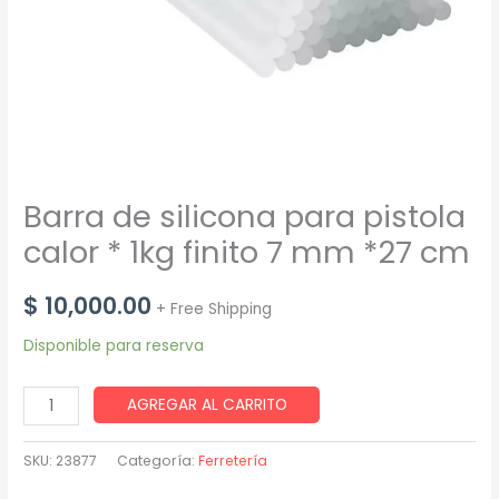
Barra de silicona para pistola
calor * 1kg finito 7 mm *27 cm
$
10,000.00
+ Free Shipping
Disponible para reserva
Barra
AGREGAR AL CARRITO
de
silicona
SKU:
23877
Categoría:
Ferretería
para