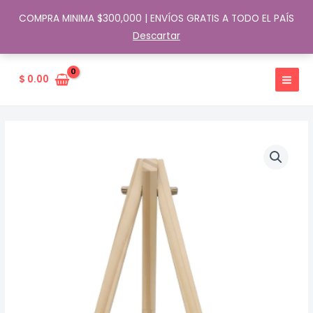
COMPRA MINIMA $300,000 | ENVÍOS GRATIS A TODO EL PAÍS
Descartar
Ir
al
$
0.00
contenido