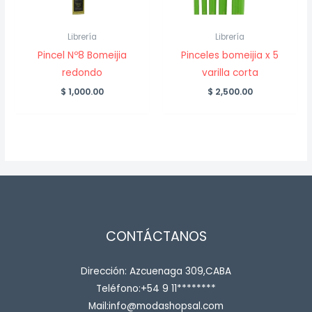
Librería
Librería
Pincel Nº8 Bomeijia
Pinceles bomeijia x 5
redondo
varilla corta
$
1,000.00
$
2,500.00
CONTÁCTANOS
Dirección: Azcuenaga 309,CABA
Teléfono:+54 9 11********
Mail:info@modashopsal.com