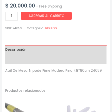
$
20,000.00
+ Free Shipping
Atril
AGREGAR AL CARRITO
De
Mesa
SKU:
24059
Categoría:
Librería
Tripode
Fime
Madera
Descripción
Pino
48*90cm
Valoraciones (0)
24059
Atril De Mesa Tripode Fime Madera Pino 48*90cm 24059
cantidad
Productos relacionados