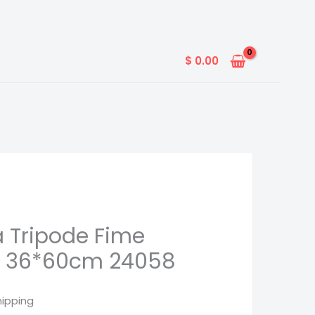
$
0.00
a Tripode Fime
o 36*60cm 24058
hipping