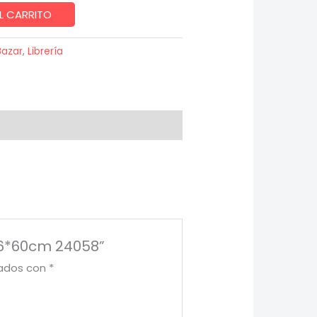
L CARRITO
Bazar
,
Librería
 36*60cm 24058”
cados con
*