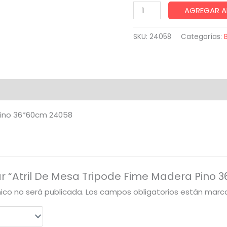
Atril
AGREGAR A
De
Mesa
SKU:
24058
Categorías:
Tripode
Fime
Madera
Pino
36*60cm
Pino 36*60cm 24058
24058
cantidad
ar “Atril De Mesa Tripode Fime Madera Pino
nico no será publicada.
Los campos obligatorios están mar