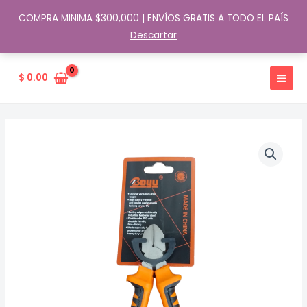
COMPRA MINIMA $300,000 | ENVÍOS GRATIS A TODO EL PAÍS
Descartar
Ir
al
$
0.00
contenido