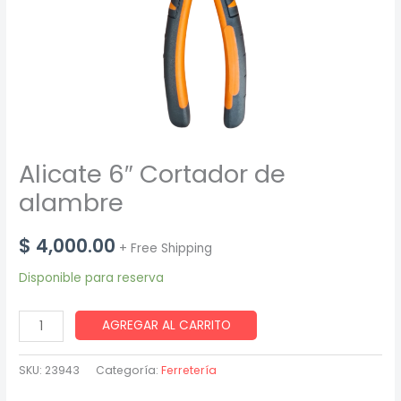
Alicate 6″ Cortador de
alambre
$
4,000.00
+ Free Shipping
Disponible para reserva
Alicate
AGREGAR AL CARRITO
6"
Cortador
SKU:
23943
Categoría:
Ferretería
de