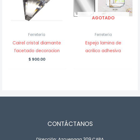
AGOTADO
Ferretería
Ferretería
Cairel cristal diamante
Espejo lamina de
facetado decoracion
acrilico adhesiva
$
900.00
CONTÁCTANOS
Dirección: Azcuenaga 309,CABA