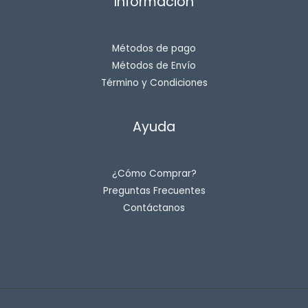
Información
0
.
0
0
.
0
0
.
0
Métodos de pago
.
Métodos de Envío
Término y Condiciones
Ayuda
¿Cómo Comprar?
Preguntas Frecuentes
Contáctanos