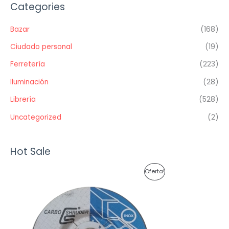
Categories
Bazar
(168)
Ciudado personal
(19)
Ferretería
(223)
Iluminación
(28)
Librería
(528)
Uncategorized
(2)
Hot Sale
P
Oferta!
R
O
D