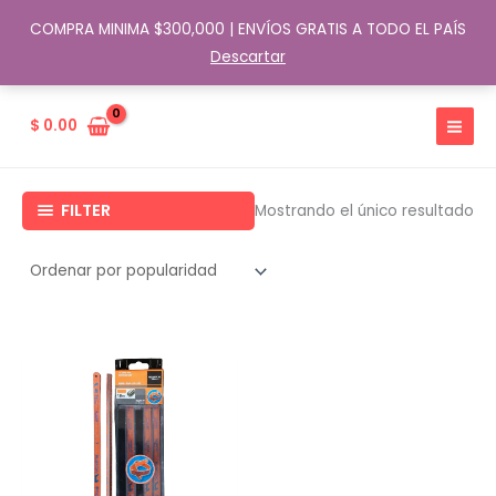
COMPRA MINIMA $300,000 | ENVÍOS GRATIS A TODO EL PAÍS
Descartar
Ir
al
$
0.00
contenido
FILTER
Mostrando el único resultado