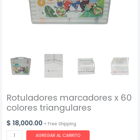
Rotuladores marcadores x 60
colores triangulares
$
18,000.00
+ Free Shipping
Rotuladores
AGREGAR AL CARRITO