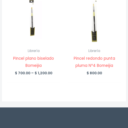
Librería
Librería
Pincel plano biselado
Pincel redondo punta
Bomeijia
pluma Nº4 Bomeijia
Price
$
700.00
–
$
1,200.00
$
800.00
range:
$ 700.00
through
$ 1,200.00