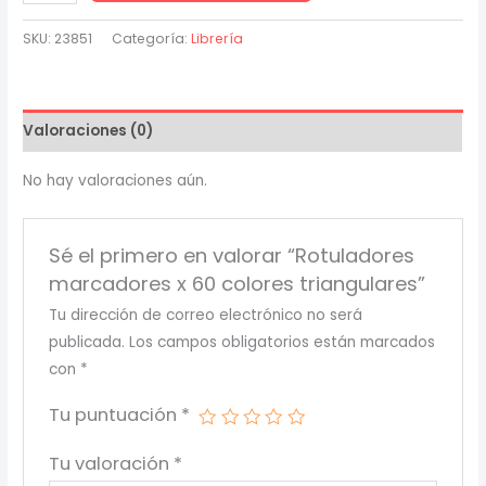
marcadores
x
SKU:
23851
Categoría:
Librería
60
colores
triangulares
Valoraciones (0)
cantidad
No hay valoraciones aún.
Sé el primero en valorar “Rotuladores
marcadores x 60 colores triangulares”
Tu dirección de correo electrónico no será
publicada.
Los campos obligatorios están marcados
con
*
Tu puntuación
*
Tu valoración
*