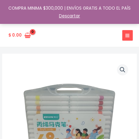
COMPRA MINIMA $300,000 | ENVÍOS GRATIS A TODO EL PAÍS
Descartar
Ir
al
$
0.00
contenido