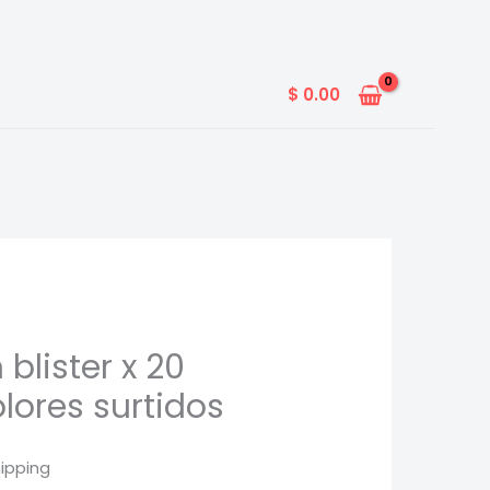
$
0.00
blister x 20
lores surtidos
hipping