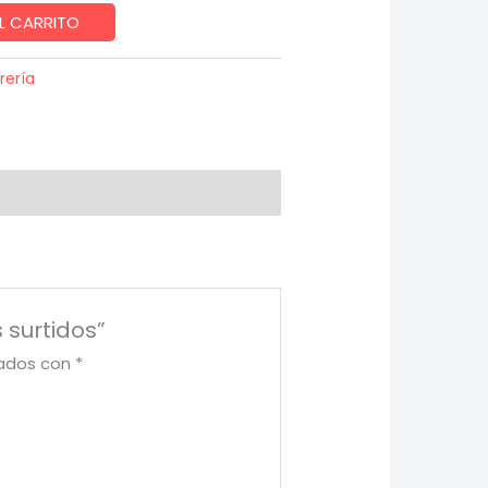
L CARRITO
brería
 surtidos”
cados con
*