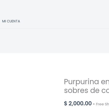
MI CUENTA
Purpurina en 
sobres de co
$
2,000.00
+ Free S