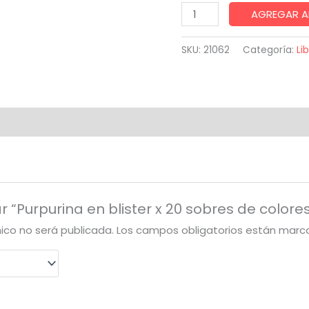
Purpurina
AGREGAR A
en
blister
SKU:
21062
Categoría:
Li
x
20
sobres
de
colores
surtidos
cantidad
r “Purpurina en blister x 20 sobres de colores
nico no será publicada.
Los campos obligatorios están mar