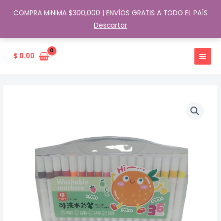
COMPRA MINIMA $300,000 | ENVÍOS GRATIS A TODO EL PAÍS
Descartar
Ir
al
$
0.00
contenido