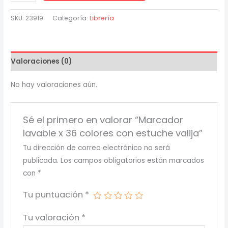
lavable
x
SKU:
23919
Categoría:
Librería
36
colores
con
Valoraciones (0)
estuche
valija
No hay valoraciones aún.
cantidad
Sé el primero en valorar “Marcador
lavable x 36 colores con estuche valija”
Tu dirección de correo electrónico no será
publicada.
Los campos obligatorios están marcados
con
*
Tu puntuación
*
Tu valoración
*