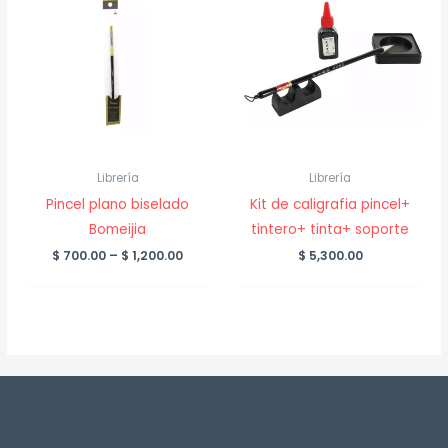
Librería
Librería
Pincel plano biselado
Kit de caligrafia pincel+
Bomeijia
tintero+ tinta+ soporte
Price
$
700.00
–
$
1,200.00
$
5,300.00
range:
$ 700.00
through
$ 1,200.00