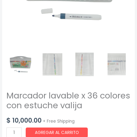
Marcador lavable x 36 colores
con estuche valija
$
10,000.00
+ Free Shipping
Marcador
AGREGAR AL CARRITO